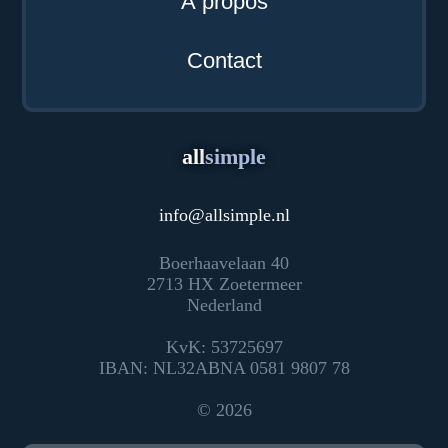
À propos
Contact
all
simple
info
@
allsimple.nl
Boerhaavelaan 40
2713 HX Zoetermeer
Nederland
KvK: 53725697
IBAN: NL32ABNA 0581 9807 78
© 2026