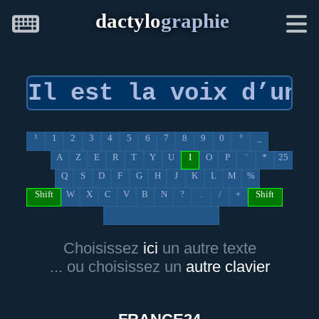
dactylo
graphie
³
1
2
3
4
5
6
7
8
9
0
°
_
A
Z
E
R
T
Y
U
I
O
P
¨
*
25
Q
S
D
F
G
H
J
K
L
M
%
Shift
W
X
C
V
B
N
?
.
/
+
Shift
Choisissez
ici
un autre texte
... ou choisissez un
autre clavier