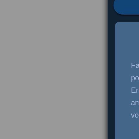
Fa
po
En
am
vo