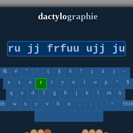
dactylo
graphie
&
é
"
'
(
§
è
!
ç
à
)
-
a
z
e
r
t
y
u
i
o
p
^
$
q
s
d
f
g
h
j
k
l
m
ù
ift
w
x
c
v
b
n
,
;
:
=
Shif