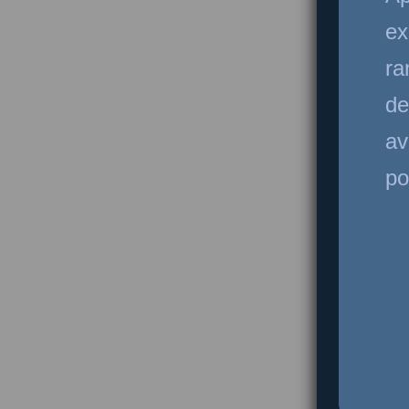
ex
ra
de
av
po