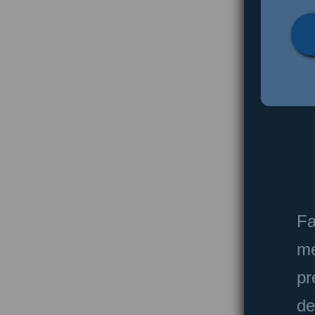
Fa
me
pr
de