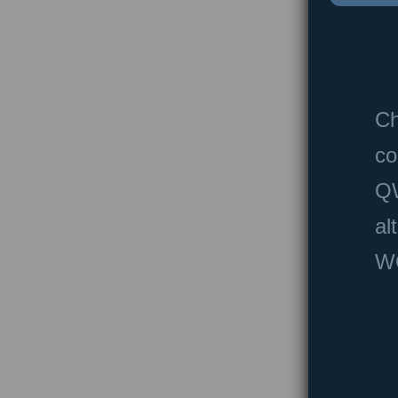
Ch
co
QW
al
W