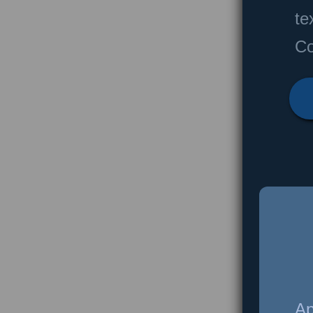
te
Co
Ap