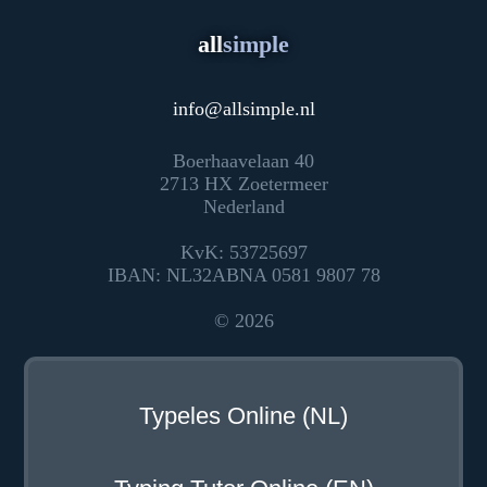
all
simple
info
@
allsimple.nl
Boerhaavelaan 40
2713 HX Zoetermeer
Nederland
KvK: 53725697
IBAN: NL32ABNA 0581 9807 78
© 2026
Typeles Online (NL)