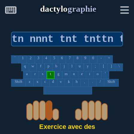
dactylo
graphie
`
1
2
3
4
5
6
7
8
9
0
-
=
q
w
f
p
b
j
l
u
y
;
[
]
\
a
r
s
t
g
m
n
e
i
o
'
Shift
z
x
c
d
v
k
h
,
.
/
Shift
Exercice avec des